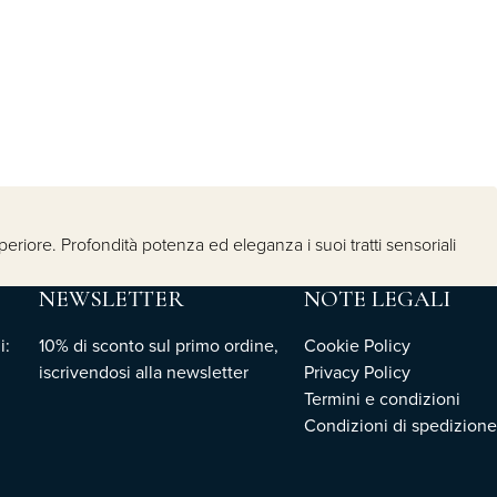
eriore. Profondità potenza ed eleganza i suoi tratti sensoriali
NEWSLETTER
NOTE LEGALI
i:
10% di sconto sul primo ordine,
Cookie Policy
iscrivendosi
alla newsletter
Privacy Policy
Termini e condizioni
Condizioni di spedizione