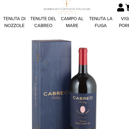
TENUTA DI
TENUTE DEL
CAMPO AL
TENUTA LA
VIG
NOZZOLE
CABREO
MARE
FUGA
POR