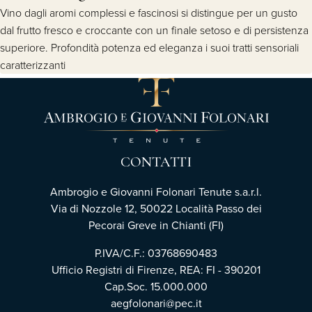
Vino dagli aromi complessi e fascinosi si distingue per un gusto
dal frutto fresco e croccante con un finale setoso e di persistenza
superiore. Profondità potenza ed eleganza i suoi tratti sensoriali
caratterizzanti
CONTATTI
Ambrogio e Giovanni Folonari Tenute s.a.r.l.
Via di Nozzole 12, 50022 Località Passo dei
Pecorai Greve in Chianti (FI)
P.IVA/C.F.: 03768690483
Ufficio Registri di Firenze, REA: FI - 390201
Cap.Soc. 15.000.000
aegfolonari@pec.it