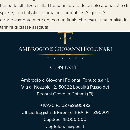
L’aspetto olfattivo esalta il frutto maturo e dolci note aromatiche di
spezie, con finissime sfumature mentolate. Al gusto è
generosamente morbido, con un finale che esalta una qualità di
tannini di classe assoluta
CONTATTI
Ambrogio e Giovanni Folonari Tenute s.a.r.l.
Via di Nozzole 12, 50022 Località Passo dei
Pecorai Greve in Chianti (FI)
P.IVA/C.F.: 03768690483
Ufficio Registri di Firenze, REA: FI - 390201
Cap.Soc. 15.000.000
aegfolonari@pec.it