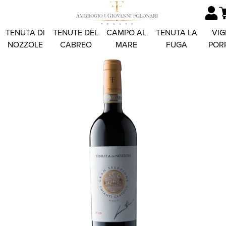
TENUTA DI
TENUTE DEL
CAMPO AL
TENUTA LA
VIG
NOZZOLE
CABREO
MARE
FUGA
POR