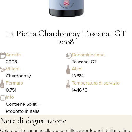
La Pietra Chardonnay Toscana IGT
2008
Annata
Denominazione
2008
Toscana IGT
Vitigni
Alcol
Chardonnay
13.5%
Formato
Temperatura di servizio
0.75l
14/16 °C
Info
Contiene Solfiti -
Prodotto in Italia
Note di degustazione
Colore giallo canarino allegro con riflessi verdognoli, brillante fino