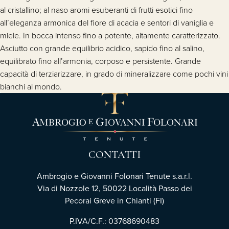
al cristallino; al naso aromi esuberanti di frutti esotici fino
all’eleganza armonica del fiore di acacia e sentori di vaniglia e
miele. In bocca intenso fino a potente, altamente caratterizzato.
Asciutto con grande equilibrio acidico, sapido fino al salino,
equilibrato fino all’armonia, corposo e persistente. Grande
capacità di terziarizzare, in grado di mineralizzare come pochi vini
bianchi al mondo.
CONTATTI
Ambrogio e Giovanni Folonari Tenute s.a.r.l.
Via di Nozzole 12, 50022 Località Passo dei
Pecorai Greve in Chianti (FI)
P.IVA/C.F.: 03768690483