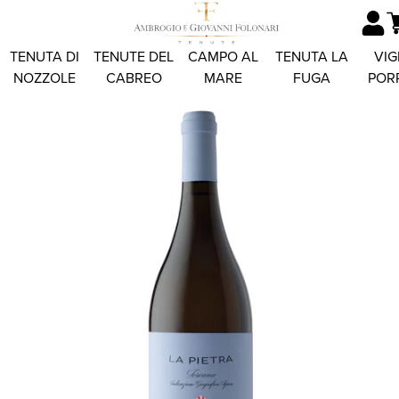
TENUTA DI
TENUTE DEL
CAMPO AL
TENUTA LA
VIG
NOZZOLE
CABREO
MARE
FUGA
POR