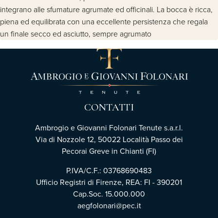
integrano alle sfumature agrumate ed officinali. La bocca è ricca,
piena ed equilibrata con una eccellente persistenza che regala
un finale secco ed asciutto, sempre agrumato
CONTATTI
Ambrogio e Giovanni Folonari Tenute s.a.r.l.
Via di Nozzole 12, 50022 Località Passo dei
Pecorai Greve in Chianti (FI)
P.IVA/C.F.: 03768690483
Ufficio Registri di Firenze, REA: FI - 390201
Cap.Soc. 15.000.000
aegfolonari@pec.it