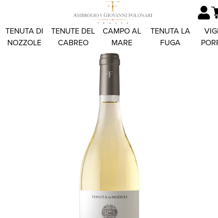
TENUTA DI
TENUTE DEL
CAMPO AL
TENUTA LA
VIG
NOZZOLE
CABREO
MARE
FUGA
POR