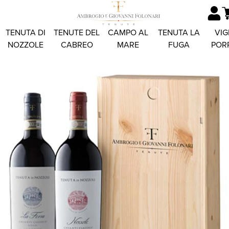
TENUTA DI
TENUTE DEL
CAMPO AL
TENUTA LA
VIG
NOZZOLE
CABREO
MARE
FUGA
POR