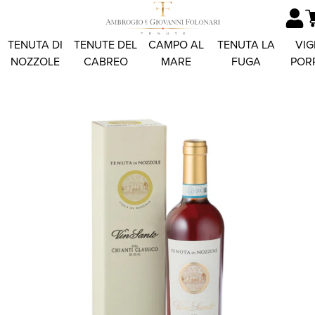
TENUTA DI
TENUTE DEL
CAMPO AL
TENUTA LA
VIG
NOZZOLE
CABREO
MARE
FUGA
POR