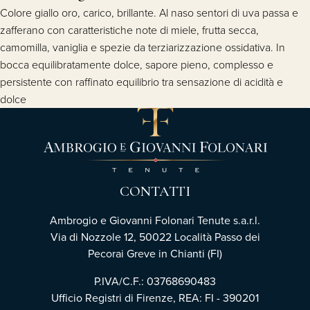
Colore giallo oro, carico, brillante. Al naso sentori di uva passa e
zafferano con caratteristiche note di miele, frutta secca,
camomilla, vaniglia e spezie da terziarizzazione ossidativa. In
bocca equilibratamente dolce, sapore pieno, complesso e
persistente con raffinato equilibrio tra sensazione di acidità e
dolce
CONTATTI
Ambrogio e Giovanni Folonari Tenute s.a.r.l.
Via di Nozzole 12, 50022 Località Passo dei
Pecorai Greve in Chianti (FI)
P.IVA/C.F.: 03768690483
Ufficio Registri di Firenze, REA: FI - 390201