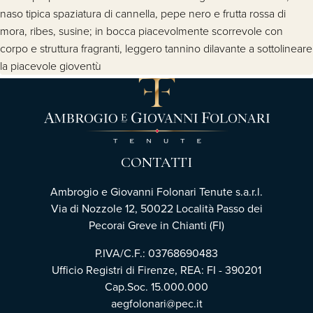
naso tipica spaziatura di cannella, pepe nero e frutta rossa di
mora, ribes, susine; in bocca piacevolmente scorrevole con
corpo e struttura fragranti, leggero tannino dilavante a sottolineare
la piacevole gioventù
CONTATTI
Ambrogio e Giovanni Folonari Tenute s.a.r.l.
Via di Nozzole 12, 50022 Località Passo dei
Pecorai Greve in Chianti (FI)
P.IVA/C.F.: 03768690483
Ufficio Registri di Firenze, REA: FI - 390201
Cap.Soc. 15.000.000
aegfolonari@pec.it