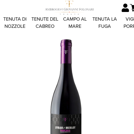
TENUTA DI
TENUTE DEL
CAMPO AL
TENUTA LA
VIG
NOZZOLE
CABREO
MARE
FUGA
POR