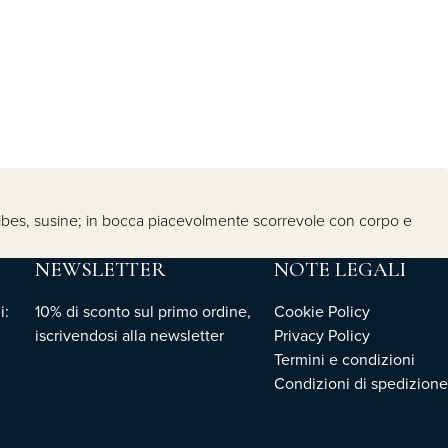
a, ribes, susine; in bocca piacevolmente scorrevole con corpo e
NEWSLETTER
NOTE LEGALI
i:
10% di sconto sul primo ordine,
Cookie Policy
iscrivendosi
alla newsletter
Privacy Policy
Termini e condizioni
Condizioni di spedizione