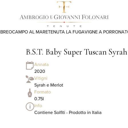
ABREO
CAMPO AL MARE
TENUTA LA FUGA
VIGNE A PORRONA
T
B.S.T. Baby Super Tuscan Syra
Annata
2020
Vitigni
Syrah e Merlot
Formato
0.75l
Info
Contiene Solfiti - Prodotto in Italia