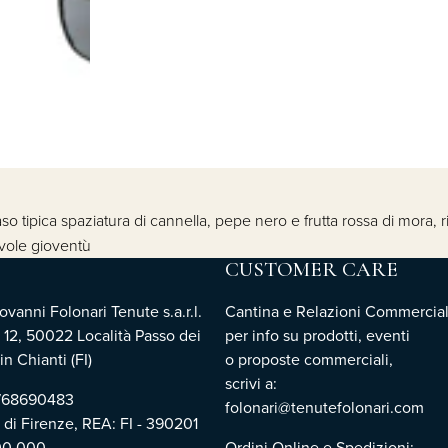
 naso tipica spaziatura di cannella, pepe nero e frutta rossa di mor
cevole gioventù
CUSTOMER CARE
vanni Folonari Tenute s.a.r.l.
Cantina e Relazioni Commercial
 12, 50022 Località Passo dei
per info su prodotti, eventi
n Chianti (FI)
o proposte commerciali,
scrivi a:
3768690483
folonari@tenutefolonari.com
i di Firenze, REA: FI - 390201
00.000
Ordini Online e Spedizioni: