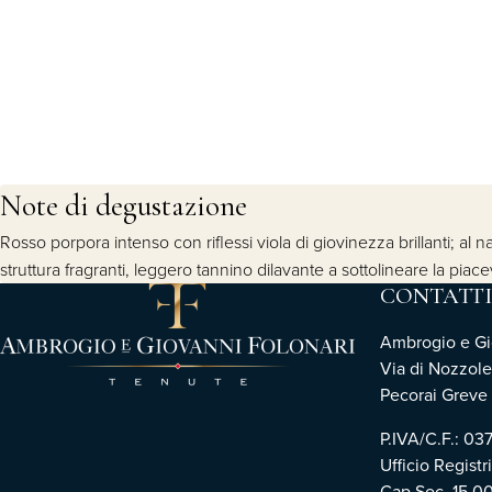
Note di degustazione
Rosso porpora intenso con riflessi viola di giovinezza brillanti; al
struttura fragranti, leggero tannino dilavante a sottolineare la pia
CONTATTI
Ambrogio e Gio
Via di Nozzole
Pecorai Greve i
P.IVA/C.F.: 0
Ufficio Registr
Cap.Soc. 15.0