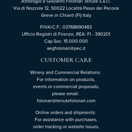
Ambrogio e Giovanni Folonari Tenute s.a.r.l.
Via di Nozzole 12, 50022 Località Passo dei Pecorai
Greve in Chianti (FI) Italy
P.IVA/C.F.: 03768690483
Ufficio Registri di Firenze, REA: FI - 390201
Cap.Soc. 15.000.000
aegfolonari@pec.it
CUSTOMER CARE
Winery and Commercial Relations:
For information on products,
events or commercial proposals,
please email:
folonari@tenutefolonari.com
Online orders and shipments:
For assistance with purchases,
order tracking or website issues,