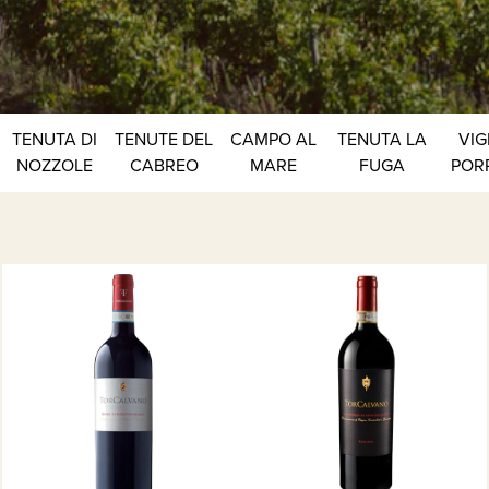
TENUTA DI
TENUTE DEL
CAMPO AL
TENUTA LA
VIG
NOZZOLE
CABREO
MARE
FUGA
POR