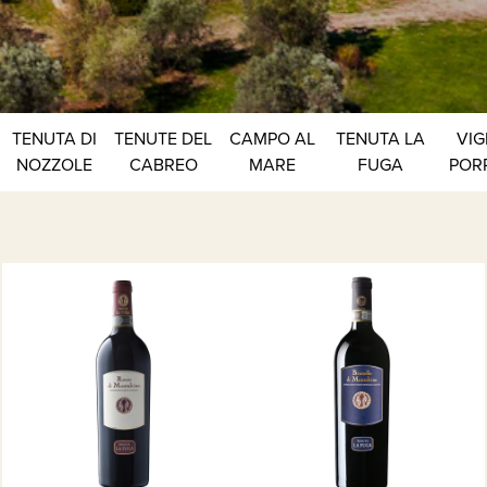
TENUTA DI
TENUTE DEL
CAMPO AL
TENUTA LA
VIG
NOZZOLE
CABREO
MARE
FUGA
POR