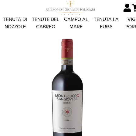
TENUTA DI
TENUTE DEL
CAMPO AL
TENUTA LA
VIG
NOZZOLE
CABREO
MARE
FUGA
POR