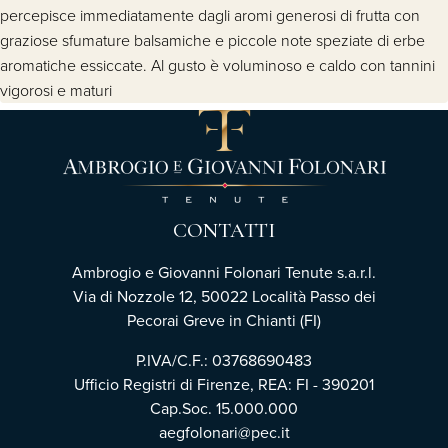
percepisce immediatamente dagli aromi generosi di frutta con
graziose sfumature balsamiche e piccole note speziate di erbe
aromatiche essiccate. Al gusto è voluminoso e caldo con tannini
vigorosi e maturi
CONTATTI
Ambrogio e Giovanni Folonari Tenute s.a.r.l.
Via di Nozzole 12, 50022 Località Passo dei
Pecorai Greve in Chianti (FI)
P.IVA/C.F.: 03768690483
Ufficio Registri di Firenze, REA: FI - 390201
Cap.Soc. 15.000.000
aegfolonari@pec.it