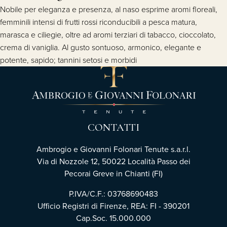
Nobile per eleganza e presenza, al naso esprime aromi floreali,
femminili intensi di frutti rossi riconducibili a pesca matura,
marasca e ciliegie, oltre ad aromi terziari di tabacco, cioccolato,
crema di vaniglia. Al gusto sontuoso, armonico, elegante e
potente, sapido; tannini setosi e morbidi
CONTATTI
Ambrogio e Giovanni Folonari Tenute s.a.r.l.
Via di Nozzole 12, 50022 Località Passo dei
Pecorai Greve in Chianti (FI)
P.IVA/C.F.: 03768690483
Ufficio Registri di Firenze, REA: FI - 390201
Cap.Soc. 15.000.000