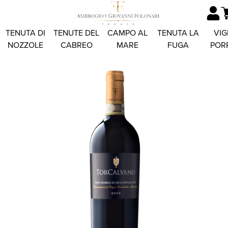
TENUTA DI
TENUTE DEL
CAMPO AL
TENUTA LA
VIG
NOZZOLE
CABREO
MARE
FUGA
POR