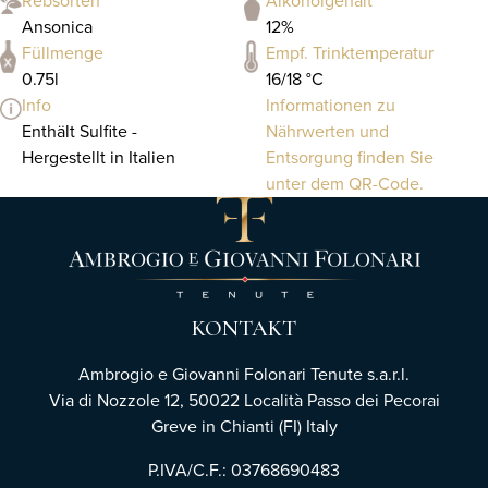
Rebsorten
Alkoholgehalt
Ansonica
12%
Füllmenge
Empf. Trinktemperatur
0.75l
16/18 °C
Info
Informationen zu
Enthält Sulfite -
Nährwerten und
Hergestellt in Italien
Entsorgung finden Sie
unter dem QR-Code.
KONTAKT
Ambrogio e Giovanni Folonari Tenute s.a.r.l.
Via di Nozzole 12, 50022 Località Passo dei Pecorai
Greve in Chianti (FI) Italy
P.IVA/C.F.: 03768690483