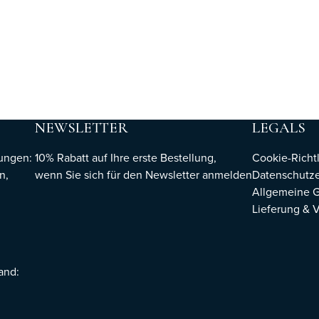
NEWSLETTER
LEGALS
hungen:
10% Rabatt auf Ihre erste Bestellung,
Cookie-Richtl
n,
wenn Sie sich für den Newsletter
anmelden
Datenschutze
Allgemeine 
Lieferung & 
sand: