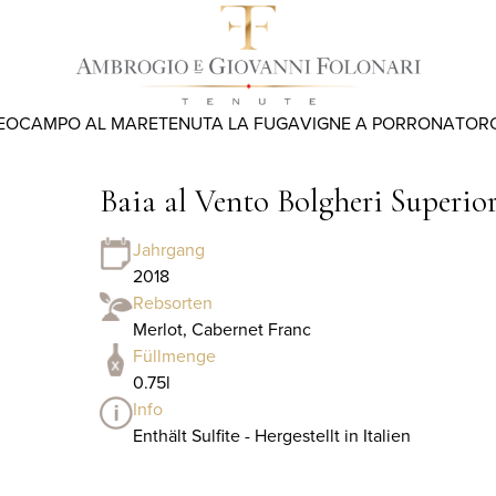
EO
CAMPO AL MARE
TENUTA LA FUGA
VIGNE A PORRONA
TOR
Baia al Vento Bolgheri Superio
Jahrgang
2018
Rebsorten
Merlot, Cabernet Franc
Füllmenge
0.75l
Info
Enthält Sulfite - Hergestellt in Italien