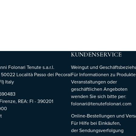
KUNDENSERVICE
i Folonari Tenute s.a.r.l.
Weingut und Geschäftsbezie
, 50022 Località Passo dei Pecorai
Für Informationen zu Produkte
I) Italy
Veranstaltungen oder
geschäftlichen Angeboten
8690483
wenden Sie sich bitte per:
 Firenze,
REA: FI - 390201
folonari@tenutefolonari.com
000
t
Online-Bestellungen und Ver
Für Hilfe bei Einkäufen,
der Sendungsverfolgung