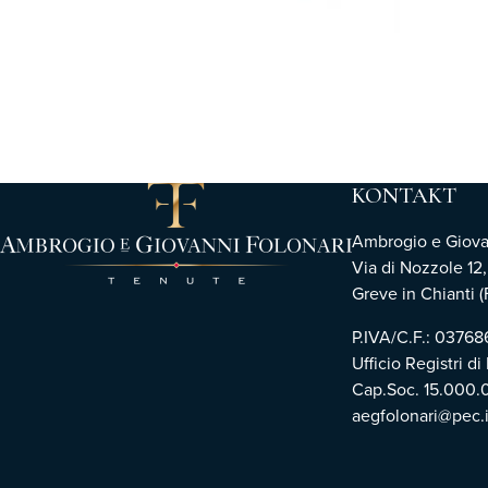
KONTAKT
Ambrogio e Giovann
Via di Nozzole 12
Greve in Chianti (F
P.IVA/C.F.: 0376
Ufficio Registri di
Cap.Soc. 15.000.
aegfolonari@pec.i