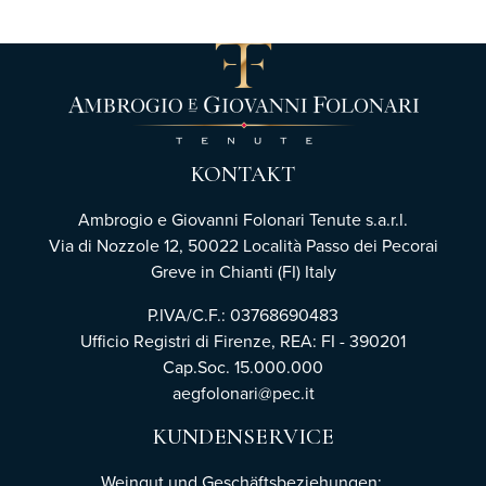
KONTAKT
Ambrogio e Giovanni Folonari Tenute s.a.r.l.
Via di Nozzole 12, 50022 Località Passo dei Pecorai
Greve in Chianti (FI) Italy
P.IVA/C.F.: 03768690483
Ufficio Registri di Firenze,
REA: FI - 390201
Cap.Soc. 15.000.000
aegfolonari@pec.it
KUNDENSERVICE
Weingut und Geschäftsbeziehungen: