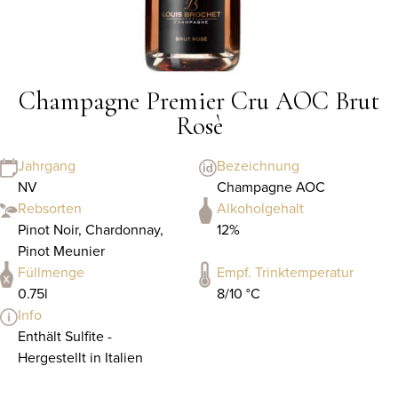
Champagne Premier Cru AOC Brut
Rosè
Jahrgang
Bezeichnung
NV
Champagne AOC
Rebsorten
Alkoholgehalt
Pinot Noir, Chardonnay,
12%
Pinot Meunier
Füllmenge
Empf. Trinktemperatur
0.75l
8/10 °C
Info
Enthält Sulfite -
Hergestellt in Italien