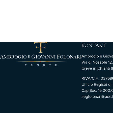
KONTAKT
Ambrogio e Giovann
Via di Nozzole 12
Greve in Chianti (F
P.IVA/C.F.: 0376
Ufficio Registri di
Cap.Soc. 15.000.
aegfolonari@pec.i