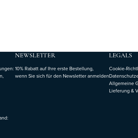
NEWSLETTER
LEGALS
hungen:
10% Rabatt auf Ihre erste Bestellung,
Cookie-Richtl
n,
wenn Sie sich für den Newsletter
anmelden
Datenschutze
Allgemeine 
Lieferung & 
sand: