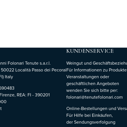
KUNDENSERVICE
i Folonari Tenute s.a.r.l.
Weingut und Geschäftsbezie
, 50022 Località Passo dei Pecorai
Für Informationen zu Produkte
I) Italy
Veranstaltungen oder
geschäftlichen Angeboten
8690483
wenden Sie sich bitte per:
 Firenze,
REA: FI - 390201
folonari@tenutefolonari.com
000
t
Online-Bestellungen und Ver
Für Hilfe bei Einkäufen,
der Sendungsverfolgung