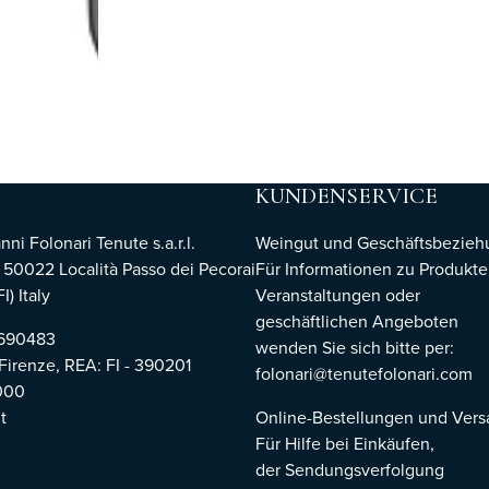
KUNDENSERVICE
i Folonari Tenute s.a.r.l.
Weingut und Geschäftsbezie
, 50022 Località Passo dei Pecorai
Für Informationen zu Produkte
I) Italy
Veranstaltungen oder
geschäftlichen Angeboten
8690483
wenden Sie sich bitte per:
 Firenze,
REA: FI - 390201
folonari@tenutefolonari.com
000
t
Online-Bestellungen und Ver
Für Hilfe bei Einkäufen,
der Sendungsverfolgung