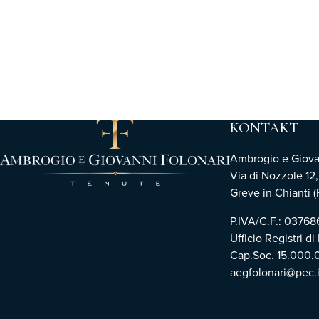
KONTAKT
Ambrogio e Giovann
Via di Nozzole 12
Greve in Chianti (F
P.IVA/C.F.: 0376
Ufficio Registri di
Cap.Soc. 15.000.
aegfolonari@pec.i