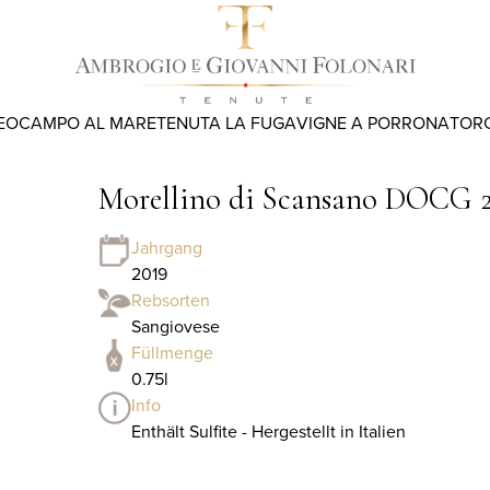
EO
CAMPO AL MARE
TENUTA LA FUGA
VIGNE A PORRONA
TOR
Morellino di Scansano DOCG 
Jahrgang
2019
Rebsorten
Sangiovese
Füllmenge
0.75l
Info
Enthält Sulfite - Hergestellt in Italien