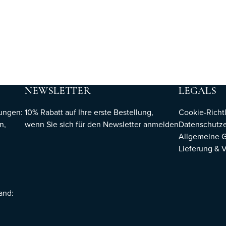
NEWSLETTER
LEGALS
hungen:
10% Rabatt auf Ihre erste Bestellung,
Cookie-Richtl
n,
wenn Sie sich für den Newsletter
anmelden
Datenschutze
Allgemeine 
Lieferung & 
sand: