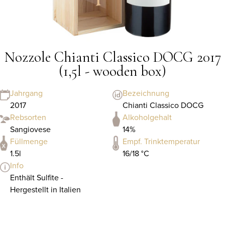
Nozzole Chianti Classico DOCG 2017
(1,5l - wooden box)
Jahrgang
Bezeichnung
2017
Chianti Classico DOCG
Rebsorten
Alkoholgehalt
Sangiovese
14%
Füllmenge
Empf. Trinktemperatur
1.5l
16/18 °C
Info
Enthält Sulfite -
Hergestellt in Italien