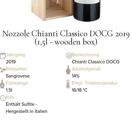
Nozzole Chianti Classico DOCG 2019
(1,5l - wooden box)
Jahrgang
Bezeichnung
2019
Chianti Classico DOCG
Rebsorten
Alkoholgehalt
Sangiovese
14%
Füllmenge
Empf. Trinktemperatur
1.5l
16/18 °C
Info
Enthält Sulfite -
Hergestellt in Italien