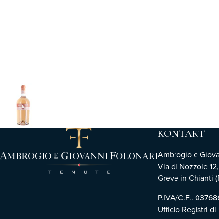
KONTAKT
Ambrogio e Giovann
Via di Nozzole 12
Greve in Chianti (F
P.IVA/C.F.: 0376
Ufficio Registri di