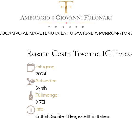
EO
CAMPO AL MARE
TENUTA LA FUGA
VIGNE A PORRONA
TOR
Rosato Costa Toscana IGT 202
Jahrgang
2024
Rebsorten
Syrah
Füllmenge
0.75l
Info
Enthält Sulfite - Hergestellt in Italien