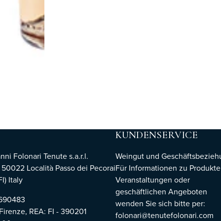
KUNDENSERVICE
i Folonari Tenute s.a.r.l.
Weingut und Geschäftsbezie
, 50022 Località Passo dei Pecorai
Für Informationen zu Produkte
I) Italy
Veranstaltungen oder
geschäftlichen Angeboten
8690483
wenden Sie sich bitte per:
 Firenze,
REA: FI - 390201
folonari@tenutefolonari.com