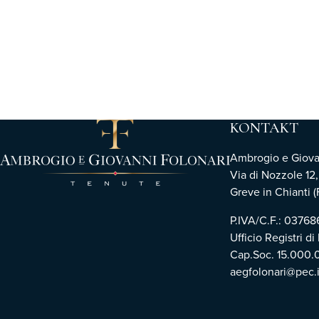
KONTAKT
Ambrogio e Giovann
Via di Nozzole 12
Greve in Chianti (F
P.IVA/C.F.: 0376
Ufficio Registri di
Cap.Soc. 15.000.
aegfolonari@pec.i