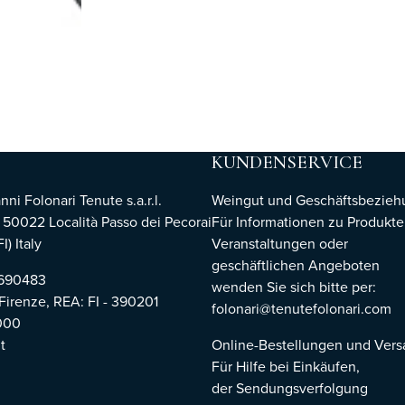
KUNDENSERVICE
i Folonari Tenute s.a.r.l.
Weingut und Geschäftsbezie
, 50022 Località Passo dei Pecorai
Für Informationen zu Produkte
I) Italy
Veranstaltungen oder
geschäftlichen Angeboten
8690483
wenden Sie sich bitte per:
 Firenze,
REA: FI - 390201
folonari@tenutefolonari.com
000
t
Online-Bestellungen und Ver
Für Hilfe bei Einkäufen,
der Sendungsverfolgung