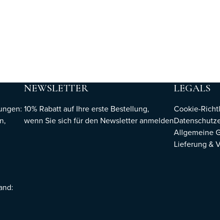
NEWSLETTER
LEGALS
hungen:
10% Rabatt auf Ihre erste Bestellung,
Cookie-Richtl
n,
wenn Sie sich für den Newsletter
anmelden
Datenschutze
Allgemeine 
Lieferung & 
sand: