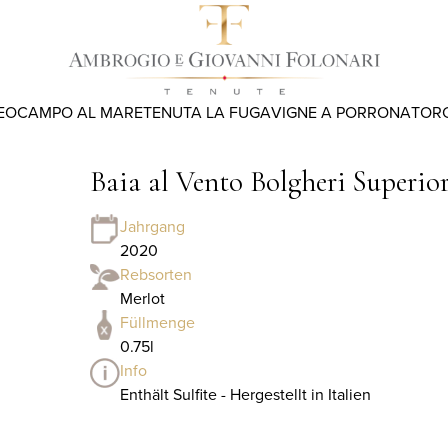
EO
CAMPO AL MARE
TENUTA LA FUGA
VIGNE A PORRONA
TOR
Baia al Vento Bolgheri Superi
Jahrgang
2020
Rebsorten
Merlot
Füllmenge
0.75l
Info
Enthält Sulfite - Hergestellt in Italien