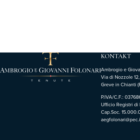
KONTAKT
Ambrogio e Giovann
Via di Nozzole 12
Greve in Chianti (F
P.IVA/C.F.: 0376
Ufficio Registri di
Cap.Soc. 15.000.
aegfolonari@pec.i