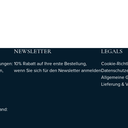
NEWSLETTER
LEGALS
hungen:
10% Rabatt auf Ihre erste Bestellung,
Cookie-Richtl
n,
wenn Sie sich für den Newsletter
anmelden
Datenschutze
Allgemeine 
Lieferung & 
sand: