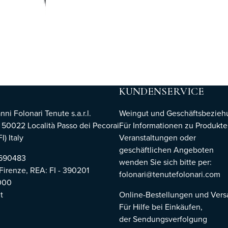
KUNDENSERVICE
i Folonari Tenute s.a.r.l.
Weingut und Geschäftsbezie
, 50022 Località Passo dei Pecorai
Für Informationen zu Produkte
I) Italy
Veranstaltungen oder
geschäftlichen Angeboten
8690483
wenden Sie sich bitte per:
 Firenze,
REA: FI - 390201
folonari@tenutefolonari.com
000
t
Online-Bestellungen und Ver
Für Hilfe bei Einkäufen,
der Sendungsverfolgung