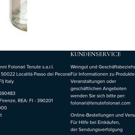
KUNDENSERVICE
i Folonari Tenute s.a.r.l.
Weingut und Geschäftsbezie
, 50022 Località Passo dei Pecorai
Für Informationen zu Produkte
I) Italy
Veranstaltungen oder
geschäftlichen Angeboten
8690483
wenden Sie sich bitte per:
 Firenze,
REA: FI - 390201
folonari@tenutefolonari.com
000
t
Online-Bestellungen und Ver
Für Hilfe bei Einkäufen,
der Sendungsverfolgung