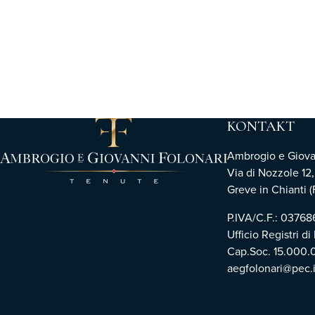
KONTAKT
Ambrogio e Giovann
Via di Nozzole 12
Greve in Chianti (F
P.IVA/C.F.: 0376
Ufficio Registri di
Cap.Soc. 15.000.
aegfolonari@pec.i