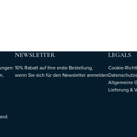
NEWSLETTER
LEGALS
hungen:
10% Rabatt auf Ihre erste Bestellung,
Cookie-Richtl
n,
wenn Sie sich für den Newsletter
anmelden
Datenschutze
Allgemeine 
Lieferung & 
sand: