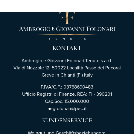
KONTAKT
Ambrogio e Giovanni Folonari Tenute s.a.r.l.
Via di Nozzole 12, 50022 Località Passo dei Pecorai
Greve in Chianti (FI) Italy
P.IVA/C.F.: 03768690483
Ufficio Registri di Firenze,
REA: FI - 390201
Cap.Soc. 15.000.000
aegfolonari@pec.it
KUNDENSERVICE
Weingut und Geschäftsbeziehungen: