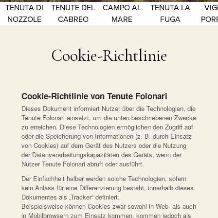
TENUTA DI
TENUTE DEL
CAMPO AL
TENUTA LA
VIG
NOZZOLE
CABREO
MARE
FUGA
POR
Cookie-Richtlinie
Cookie-Richtlinie von Tenute Folonari
Dieses Dokument informiert Nutzer über die Technologien, die
Tenute Folonari einsetzt, um die unten beschriebenen Zwecke
zu erreichen. Diese Technologien ermöglichen den Zugriff auf
oder die Speicherung von Informationen (z. B. durch Einsatz
von Cookies) auf dem Gerät des Nutzers oder die Nutzung
der Datenverarbeitungskapazitäten des Geräts, wenn der
Nutzer Tenute Folonari abruft oder ausführt.
Der Einfachheit halber werden solche Technologien, sofern
kein Anlass für eine Differenzierung besteht, innerhalb dieses
Dokumentes als „Tracker“ definiert.
Beispielsweise können Cookies zwar sowohl in Web- als auch
in Mobilbrowsern zum Einsatz kommen, kommen jedoch als