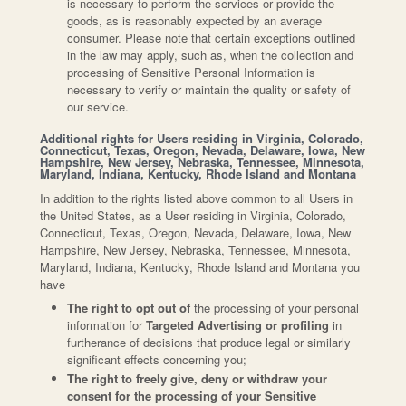
is necessary to perform the services or provide the
goods, as is reasonably expected by an average
consumer. Please note that certain exceptions outlined
in the law may apply, such as, when the collection and
processing of Sensitive Personal Information is
necessary to verify or maintain the quality or safety of
our service.
Additional rights for Users residing in Virginia, Colorado,
Connecticut, Texas, Oregon, Nevada, Delaware, Iowa, New
Hampshire, New Jersey, Nebraska, Tennessee, Minnesota,
Maryland, Indiana, Kentucky, Rhode Island and Montana
In addition to the rights listed above common to all Users in
the United States, as a User residing in Virginia, Colorado,
Connecticut, Texas, Oregon, Nevada, Delaware, Iowa, New
Hampshire, New Jersey, Nebraska, Tennessee, Minnesota,
Maryland, Indiana, Kentucky, Rhode Island and Montana you
have
The right to opt out of
the processing of your personal
information for
Targeted Advertising or profiling
in
furtherance of decisions that produce legal or similarly
significant effects concerning you;
The right to freely give, deny or withdraw your
consent for the processing of your Sensitive