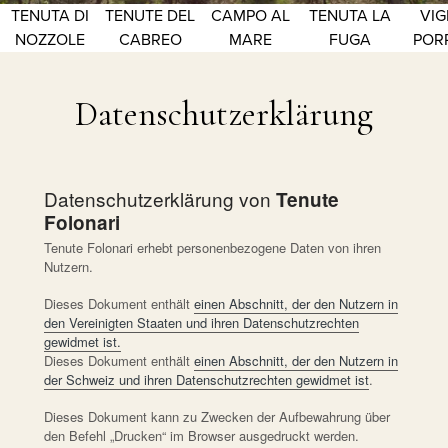
TENUTA DI
TENUTE DEL
CAMPO AL
TENUTA LA
VIG
NOZZOLE
CABREO
MARE
FUGA
POR
Datenschutzerklärung
Datenschutzerklärung von
Tenute
Folonari
Tenute Folonari erhebt personenbezogene Daten von ihren
Nutzern.
Dieses Dokument enthält
einen Abschnitt, der den Nutzern in
den Vereinigten Staaten und ihren Datenschutzrechten
gewidmet ist.
Dieses Dokument enthält
einen Abschnitt, der den Nutzern in
der Schweiz und ihren Datenschutzrechten gewidmet ist
.
Dieses Dokument kann zu Zwecken der Aufbewahrung über
den Befehl „Drucken“ im Browser ausgedruckt werden.