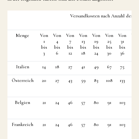
Versandkosten nach Anzahl der P
Menge
Von
Von
Von
Von
Von
Von
Von
Vo
1
4
7
13
19
25
31
37
bis
bis
bis
bis
bis
bis
bis
bis
3
6
12
18
24
30
36
42
Italien
14
18
27
41
49
67
75
83
Österreich
20
27
43
59
83
108
133
158
Belgien
21
24
46
57
80
91
103
138
Frankreich
21
24
46
57
80
91
103
138