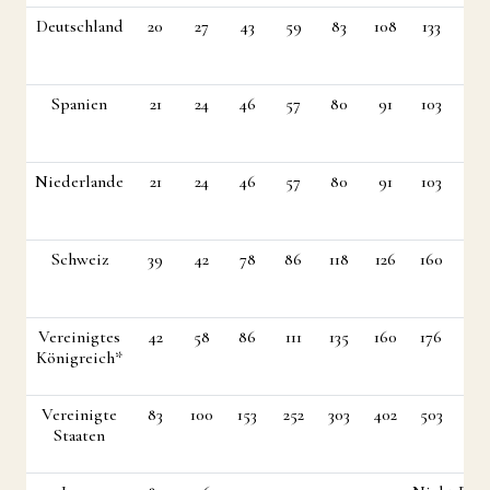
Deutschland
20
27
43
59
83
108
133
158
Spanien
21
24
46
57
80
91
103
138
Niederlande
21
24
46
57
80
91
103
138
Schweiz
39
42
78
86
118
126
160
211
Vereinigtes
42
58
86
111
135
160
176
218
Königreich*
Vereinigte
83
100
153
252
303
402
503
585
Staaten