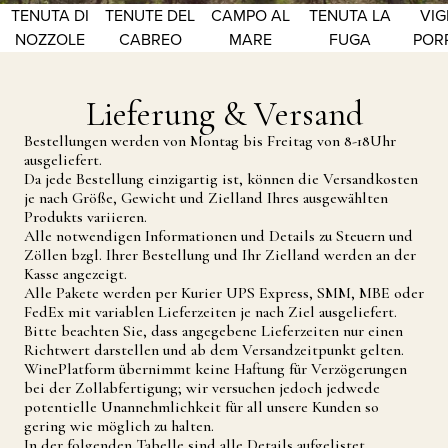
TENUTA DI
TENUTE DEL
CAMPO AL
TENUTA LA
VIG
NOZZOLE
CABREO
MARE
FUGA
POR
Lieferung & Versand
Bestellungen werden von Montag bis Freitag von 8-18Uhr
ausgeliefert.
Da jede Bestellung einzigartig ist, können die Versandkosten
je nach Größe, Gewicht und Zielland Ihres ausgewählten
Produkts variieren.
Alle notwendigen Informationen und Details zu Steuern und
Zöllen bzgl. Ihrer Bestellung und Ihr Zielland werden an der
Kasse angezeigt.
Alle Pakete werden per Kurier UPS Express, SMM, MBE oder
FedEx mit variablen Lieferzeiten je nach Ziel ausgeliefert.
Bitte beachten Sie, dass angegebene Lieferzeiten nur einen
Richtwert darstellen und ab dem Versandzeitpunkt gelten.
WinePlatform übernimmt keine Haftung für Verzögerungen
bei der Zollabfertigung; wir versuchen jedoch jedwede
potentielle Unannehmlichkeit für all unsere Kunden so
gering wie möglich zu halten.
In der folgenden Tabelle sind alle Details aufgelistet