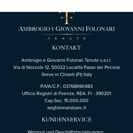
KONTAKT
Ambrogio e Giovanni Folonari Tenute s.a.r.l.
Via di Nozzole 12, 50022 Località Passo dei Pecorai
Greve in Chianti (FI) Italy
P.IVA/C.F.: 03768690483
Ufficio Registri di Firenze,
REA: FI - 390201
Cap.Soc. 15.000.000
aegfolonari@pec.it
KUNDENSERVICE
Weingut und Geschäftsbeziehungen: