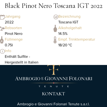
Black Pinot Nero Toscana IGT 2022
Jahrgang
Bezeichnung
2022
Toscana IGT
Rebsorten
Alkoholgehalt
Pinot Nero
14.5%
Füllmenge
Empf. Trinktemperatur
0.75l
18/20 °C
Info
Enthält Sulfite -
Hergestellt in Italien
KONTAKT
Ambrogio e Giovanni Folonari Tenute s.a.r.l.