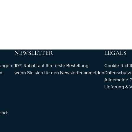
NEWSLETTER
LEGALS
hungen:
10% Rabatt auf Ihre erste Bestellung,
Cookie-Richtl
n,
wenn Sie sich für den Newsletter
anmelden
Datenschutze
Allgemeine 
Lieferung & 
sand: