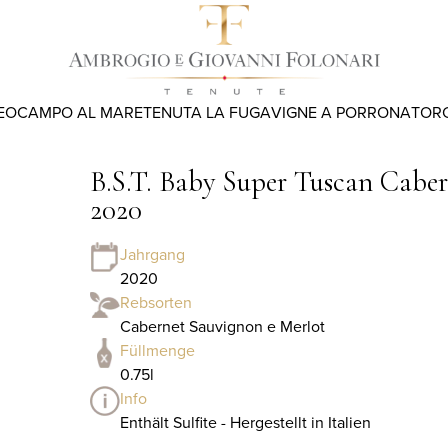
EO
CAMPO AL MARE
TENUTA LA FUGA
VIGNE A PORRONA
TOR
B.S.T. Baby Super Tuscan Cabe
2020
Jahrgang
2020
Rebsorten
Cabernet Sauvignon e Merlot
Füllmenge
0.75l
Info
Enthält Sulfite - Hergestellt in Italien