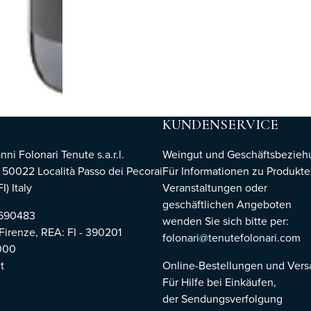
KUNDENSERVICE
i Folonari Tenute s.a.r.l.
Weingut und Geschäftsbezie
, 50022 Località Passo dei Pecorai
Für Informationen zu Produkte
I) Italy
Veranstaltungen oder
geschäftlichen Angeboten
8690483
wenden Sie sich bitte per:
 Firenze,
REA: FI - 390201
folonari@tenutefolonari.com
000
t
Online-Bestellungen und Ver
Für Hilfe bei Einkäufen,
der Sendungsverfolgung