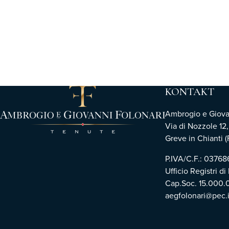
KONTAKT
Ambrogio e Giovann
Via di Nozzole 12
Greve in Chianti (F
P.IVA/C.F.: 0376
Ufficio Registri di
Cap.Soc. 15.000.
aegfolonari@pec.i