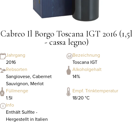
Cabreo Il Borgo Toscana IGT 2016 (1,5l
- cassa legno)
Jahrgang
Bezeichnung
2016
Toscana IGT
Rebsorten
Alkoholgehalt
Sangiovese, Cabernet
14%
Sauvignon, Merlot
Füllmenge
Empf. Trinktemperatur
1.5l
18/20 °C
Info
Enthält Sulfite -
Hergestellt in Italien