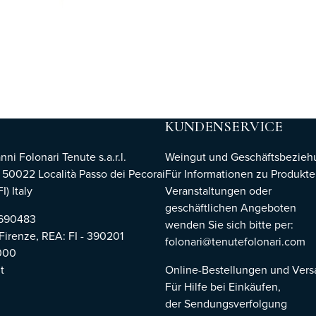
KUNDENSERVICE
i Folonari Tenute s.a.r.l.
Weingut und Geschäftsbezie
, 50022 Località Passo dei Pecorai
Für Informationen zu Produkte
I) Italy
Veranstaltungen oder
geschäftlichen Angeboten
8690483
wenden Sie sich bitte per:
 Firenze,
REA: FI - 390201
folonari@tenutefolonari.com
000
t
Online-Bestellungen und Ver
Für Hilfe bei Einkäufen,
der Sendungsverfolgung