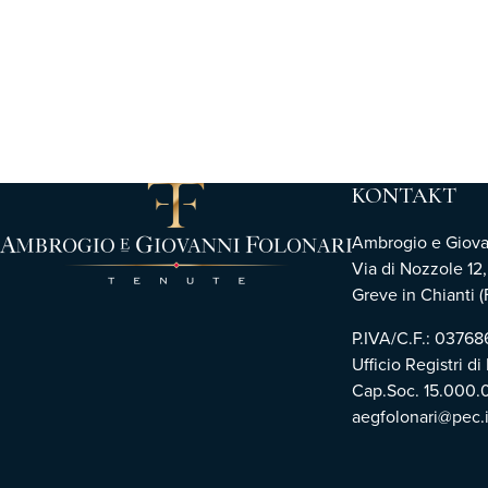
KONTAKT
Ambrogio e Giovann
Via di Nozzole 12
Greve in Chianti (F
P.IVA/C.F.: 0376
Ufficio Registri di
Cap.Soc. 15.000.
aegfolonari@pec.i