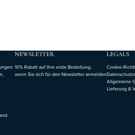
NEWSLETTER
LEGALS
hungen:
10% Rabatt auf Ihre erste Bestellung,
Cookie-Richtl
n,
wenn Sie sich für den Newsletter
anmelden
Datenschutze
Allgemeine 
Lieferung & 
sand: