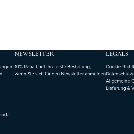
NEWSLETTER
LEGALS
hungen:
10% Rabatt auf Ihre erste Bestellung,
Cookie-Richtl
n,
wenn Sie sich für den Newsletter
anmelden
Datenschutze
Allgemeine 
Lieferung & 
sand: