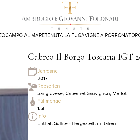
EO
CAMPO AL MARE
TENUTA LA FUGA
VIGNE A PORRONA
TOR
Cabreo Il Borgo Toscana IGT 201
Jahrgang
2017
Rebsorten
Sangiovese, Cabernet Sauvignon, Merlot
Füllmenge
1.5l
Info
Enthält Sulfite - Hergestellt in Italien