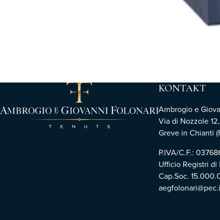
KONTAKT
Ambrogio e Giovann
Via di Nozzole 12
Greve in Chianti (F
P.IVA/C.F.: 0376
Ufficio Registri di
Cap.Soc. 15.000.
aegfolonari@pec.i