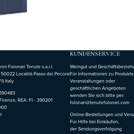
KUNDENSERVICE
i Folonari Tenute s.a.r.l.
Weingut und Geschäftsbezie
, 50022 Località Passo dei Pecorai
Für Informationen zu Produkte
I) Italy
Veranstaltungen oder
geschäftlichen Angeboten
8690483
wenden Sie sich bitte per:
 Firenze,
REA: FI - 390201
folonari@tenutefolonari.com
000
t
Online-Bestellungen und Ver
Für Hilfe bei Einkäufen,
der Sendungsverfolgung