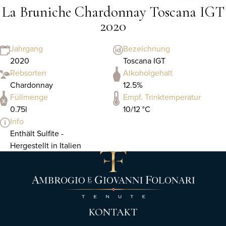
La Bruniche Chardonnay Toscana IGT
2020
Jahrgang
Bezeichnung
2020
Toscana IGT
Rebsorten
Alkoholgehalt
Chardonnay
12.5%
Füllmenge
Empf. Trinktemperatur
0.75l
10/12 °C
Info
Enthält Sulfite -
Hergestellt in Italien
KONTAKT