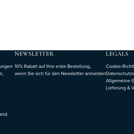
NEWSLETTER
LEGALS
hungen:
10% Rabatt auf Ihre erste Bestellung,
Cookie-Richtl
n,
wenn Sie sich für den Newsletter
anmelden
Datenschutze
Allgemeine 
Lieferung & 
sand: