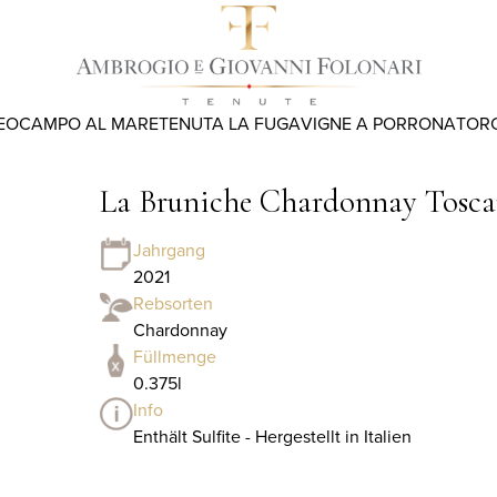
EO
CAMPO AL MARE
TENUTA LA FUGA
VIGNE A PORRONA
TOR
La Bruniche Chardonnay Toscan
Jahrgang
2021
Rebsorten
Chardonnay
Füllmenge
0.375l
Info
Enthält Sulfite - Hergestellt in Italien