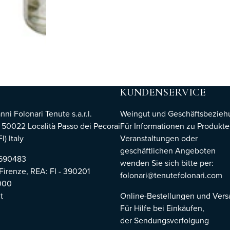
KUNDENSERVICE
i Folonari Tenute s.a.r.l.
Weingut und Geschäftsbezie
, 50022 Località Passo dei Pecorai
Für Informationen zu Produkte
I) Italy
Veranstaltungen oder
geschäftlichen Angeboten
8690483
wenden Sie sich bitte per:
 Firenze,
REA: FI - 390201
folonari@tenutefolonari.com
000
t
Online-Bestellungen und Ver
Für Hilfe bei Einkäufen,
der Sendungsverfolgung