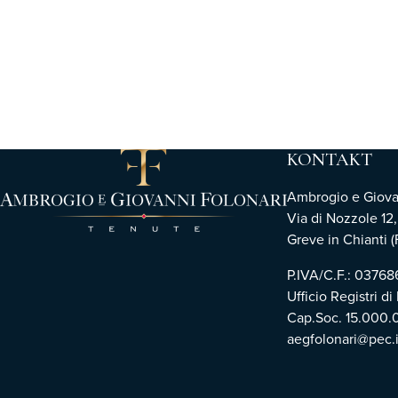
KONTAKT
Ambrogio e Giovann
Via di Nozzole 12
Greve in Chianti (F
P.IVA/C.F.: 0376
Ufficio Registri di
Cap.Soc. 15.000.
aegfolonari@pec.i