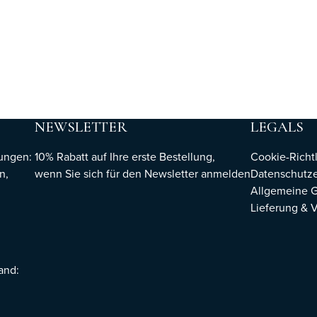
NEWSLETTER
LEGALS
hungen:
10% Rabatt auf Ihre erste Bestellung,
Cookie-Richtl
n,
wenn Sie sich für den Newsletter
anmelden
Datenschutze
Allgemeine 
Lieferung & 
sand: