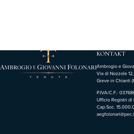
KONTAKT
Ambrogio e Giovann
Via di Nozzole 12
Greve in Chianti (F
P.IVA/C.F.: 0376
Ufficio Registri di
Cap.Soc. 15.000.
aegfolonari@pec.i