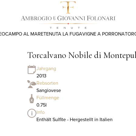
EO
CAMPO AL MARE
TENUTA LA FUGA
VIGNE A PORRONA
TOR
Torcalvano Nobile di Montepu
Jahrgang
2013
Rebsorten
Sangiovese
Füllmenge
0.75l
Info
Enthält Sulfite - Hergestellt in Italien