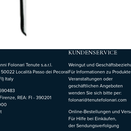
KUNDENSERVICE
i Folonari Tenute s.a.r.l.
Weingut und Geschäftsbezie
, 50022 Località Passo dei Pecorai
Für Informationen zu Produkte
I) Italy
Veranstaltungen oder
geschäftlichen Angeboten
8690483
wenden Sie sich bitte per:
 Firenze,
REA: FI - 390201
folonari@tenutefolonari.com
000
t
Online-Bestellungen und Ver
Für Hilfe bei Einkäufen,
der Sendungsverfolgung