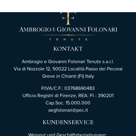
KONTAKT
Ambrogio e Giovanni Folonari Tenute s.a.r.l.
Via di Nozzole 12, 50022 Località Passo dei Pecorai
Greve in Chianti (FI) Italy
P.IVA/C.F.: 03768690483
Ufficio Registri di Firenze,
REA: FI - 390201
Cap.Soc. 15.000.000
aegfolonari@pec.it
KUNDENSERVICE
Weingut und Geschäftsbeziehungen: